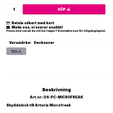
KÖP
Betala säkert med kort
Maila oss, vi svarar snabbt!
Finns inte varan du vill ha i lager? Kontakta oss för tillgänglighet.
Varumärke
Decksaver
DELA
Beskrivning
Art.nr: DS-PC-MICROFREAK
Skyddslock till Arturia Microfreak