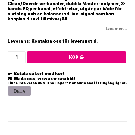
Clean/Overdrive-kanaler, dubbla Master-volymer, 3-
bands EQ per kanal, effektretur, utgångar både för
slutsteg och en balanserad line-signal som kan
kopplas direkt till mixer/PA.
Läs mer...
Leverans:
Kontakta oss för leveranstid.
KÖP
Betala säkert med kort
Maila oss, vi svarar snabbt!
Finns inte varan du vill ha i lager? Kontakta oss för tillgänglighet.
DELA