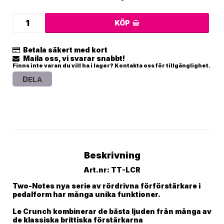
KÖP
Betala säkert med kort
Maila oss, vi svarar snabbt!
Finns inte varan du vill ha i lager? Kontakta oss för tillgänglighet.
DELA
Beskrivning
Art.nr: TT-LCR
Two-Notes nya serie av rördrivna förförstärkare i 
pedalform har många unika funktioner.

Le Crunch kombinerar de bästa ljuden från många av 
de klassiska brittiska förstärkarna
