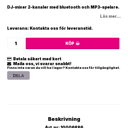
DJ-mixer 2-kanaler med bluetooth och MP3-spelare.
Läs mer...
Leverans:
Kontakta oss för leveranstid.
KÖP
Betala säkert med kort
Maila oss, vi svarar snabbt!
Finns inte varan du vill ha i lager? Kontakta oss för tillgänglighet.
DELA
Beskrivning
Art.nr: 10006886