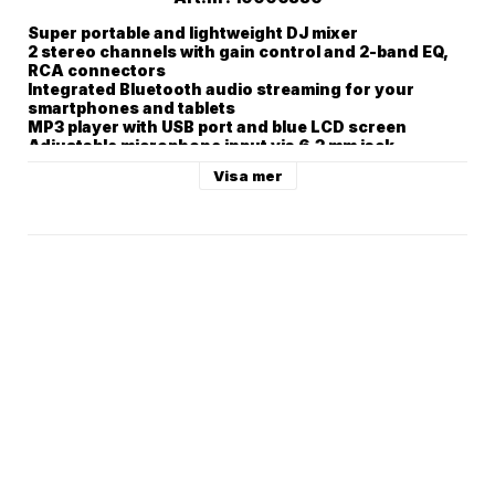
Super portable and lightweight DJ mixer

2 stereo channels with gain control and 2-band EQ, 
RCA connectors

Integrated Bluetooth audio streaming for your 
smartphones and tablets

MP3 player with USB port and blue LCD screen

Adjustable microphone input via 6.3 mm jack

Adjustable headphones output via 6.3 mm jack for 
Visa mer
pre-fader listening (CUE)

2 adjustable master outputs via RCA connectors

Crossfader

Anodized metal housing

Various colors available

Controlling by Bluetooth

Desktop console housing