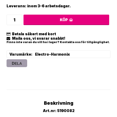
Leverans:
inom 3-6 arbetsdagar.
KÖP
Betala säkert med kort
Maila oss, vi svarar snabbt!
Finns inte varan du vill ha i lager? Kontakta oss för tillgänglighet.
Varumärke
Electro-Harmonix
DELA
Beskrivning
Art.nr: 5190082