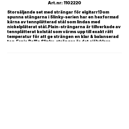
Art.nr: 1102220
Storsäljande set med strängar för elgitarr!Dom 
spunna stängarna i Slinky-serien har en hexformad 
kärna av tennplätterad stål som lindas med 
nickelpläterat stål.Plain-strängarna är tillverkade av 
tennplätterat kolstål som värms upp till exakt rätt 
temperatur för att ge strängen en klar & balanserad 
ton.Ernie Ball's Slinky-strängar är det självklara 
strängvalet för mängder av gitarrister världen 
över!2220 Power Slinky innehåller:E: 011B: 014G: 
018D: 028