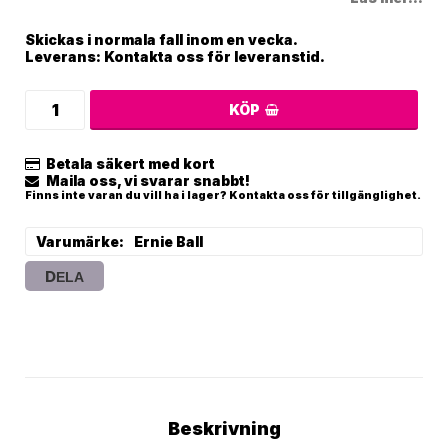
Skickas i normala fall inom en vecka.
Leverans:
Kontakta oss för leveranstid.
KÖP
Betala säkert med kort
Maila oss, vi svarar snabbt!
Finns inte varan du vill ha i lager? Kontakta oss för tillgänglighet.
Varumärke
Ernie Ball
DELA
Beskrivning