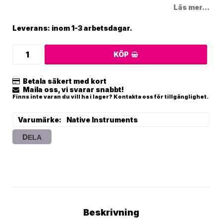
Läs mer...
Leverans:
inom 1-3 arbetsdagar.
KÖP
Betala säkert med kort
Maila oss, vi svarar snabbt!
Finns inte varan du vill ha i lager? Kontakta oss för tillgänglighet.
Varumärke
Native Instruments
DELA
Beskrivning