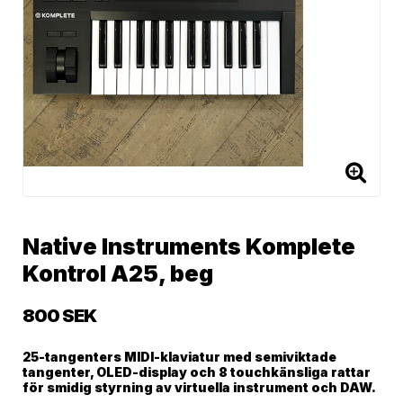
Native Instruments Komplete
Kontrol A25, beg
800 SEK
25-tangenters MIDI-klaviatur med semiviktade
tangenter, OLED-display och 8 touchkänsliga rattar
för smidig styrning av virtuella instrument och DAW.